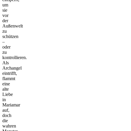
um
sie
vor
der
Außenwelt
zu
schützen
–
oder
zu
kontrollieren.
Als
Archangel
eintrifft,
flammt
eine
alte
Liebe
in
Mariamar
auf,
doch
die
wahren