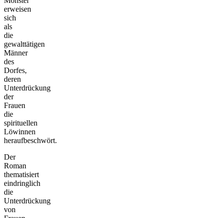
Monster
erweisen
sich
als
die
gewalttätigen
Männer
des
Dorfes,
deren
Unterdrückung
der
Frauen
die
spirituellen
Löwinnen
heraufbeschwört.
Der
Roman
thematisiert
eindringlich
die
Unterdrückung
von