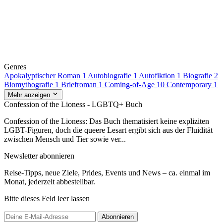
Genres
Apokalyptischer Roman
1
Autobiografie
1
Autofiktion
1
Biografie
2
Biomythografie
1
Briefroman
1
Coming-of-Age
10
Contemporary
1
Mehr anzeigen
Confession of the Lioness - LGBTQ+ Buch
Confession of the Lioness: Das Buch thematisiert keine expliziten
LGBT-Figuren, doch die queere Lesart ergibt sich aus der Fluidität
zwischen Mensch und Tier sowie ver...
Newsletter abonnieren
Reise-Tipps, neue Ziele, Prides, Events und News – ca. einmal im
Monat, jederzeit abbestellbar.
Bitte dieses Feld leer lassen
Abonnieren