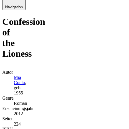
Navigation
Confession
of
the
Lioness
Autor
Mia
Couto
,
geb.
1955
Genre
Roman
Erscheinungsjahr
2012
Seiten
224