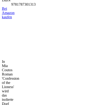
ISBN
9781787301313
Bei
Amazon
kaufen
In
Mia
Coutos
Roman
'Confession
of the
Lioness'
wird
das
isolierte
Dorf