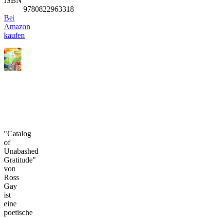
ISBN
9780822963318
Bei
Amazon
kaufen
"Catalog
of
Unabashed
Gratitude"
von
Ross
Gay
ist
eine
poetische