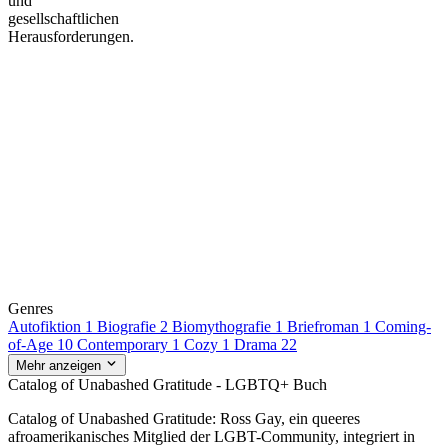
und
gesellschaftlichen
Herausforderungen.
Genres
Autofiktion
1
Biografie
2
Biomythografie
1
Briefroman
1
Coming-
of-Age
10
Contemporary
1
Cozy
1
Drama
22
Mehr anzeigen
Catalog of Unabashed Gratitude - LGBTQ+ Buch
Catalog of Unabashed Gratitude: Ross Gay, ein queeres
afroamerikanisches Mitglied der LGBT-Community, integriert in