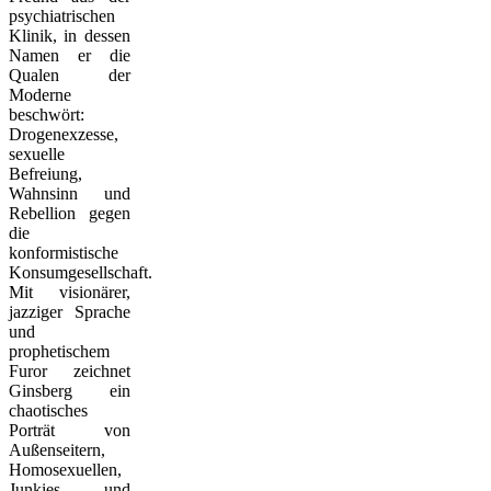
psychiatrischen
Klinik, in dessen
Namen er die
Qualen der
Moderne
beschwört:
Drogenexzesse,
sexuelle
Befreiung,
Wahnsinn und
Rebellion gegen
die
konformistische
Konsumgesellschaft.
Mit visionärer,
jazziger Sprache
und
prophetischem
Furor zeichnet
Ginsberg ein
chaotisches
Porträt von
Außenseitern,
Homosexuellen,
Junkies und