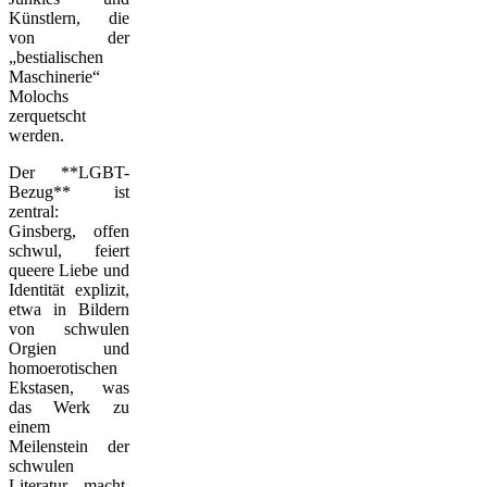
Künstlern, die
von der
„bestialischen
Maschinerie“
Molochs
zerquetscht
werden.
Der **LGBT-
Bezug** ist
zentral:
Ginsberg, offen
schwul, feiert
queere Liebe und
Identität explizit,
etwa in Bildern
von schwulen
Orgien und
homoerotischen
Ekstasen, was
das Werk zu
einem
Meilenstein der
schwulen
Literatur macht.