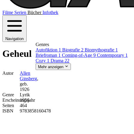
Filme
Serien
Bücher
Infothek
Navigation
Genres
Autofiktion
1
Biografie
2
Biomythografie
1
Geheul
Briefroman
1
Coming-of-Age
9
Contemporary
1
Cozy
1
Drama
22
Mehr anzeigen
Autor
Allen
Ginsberg
,
geb.
1926
Genre
Lyrik
Erscheinungsjahr
1956
Seiten
464
ISBN
9783858160478