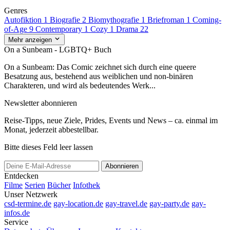
Genres
Autofiktion
1
Biografie
2
Biomythografie
1
Briefroman
1
Coming-
of-Age
9
Contemporary
1
Cozy
1
Drama
22
Mehr anzeigen
On a Sunbeam - LGBTQ+ Buch
On a Sunbeam: Das Comic zeichnet sich durch eine queere
Besatzung aus, bestehend aus weiblichen und non-binären
Charakteren, und wird als bedeutendes Werk...
Newsletter abonnieren
Reise-Tipps, neue Ziele, Prides, Events und News – ca. einmal im
Monat, jederzeit abbestellbar.
Bitte dieses Feld leer lassen
Abonnieren
Entdecken
Filme
Serien
Bücher
Infothek
Unser Netzwerk
csd-termine.de
gay-location.de
gay-travel.de
gay-party.de
gay-
infos.de
Service