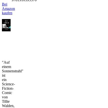
Bei
Amazon
kaufen
"Auf
einem
Sonnenstrahl"
ist
ein
Science-
Fiction-
Comic
von
Tillie
Walden,