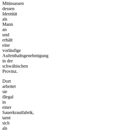
Mitinsassen
dessen
Identität
als
Mann
an
und
erhält
eine
vorläufige
Aufenthaltsgenehmigung
in der
schwäbischen
Provinz.
Dort
arbeitet
sie
illegal
in
einer
Sauerkrautfabrik,
tarnt
sich
als