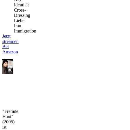
Identität
Cross-
Dressing
Liebe
Iran
Immigration
Jetzt
streamen
Bei
Amazon
"Fremde
Haut"
(2005)
ist