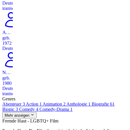
Deutsch-
iranisch
Anneke Kim Sarnau
geb.
1972
Deutsch
Navíd Akhavan
geb.
1980
Deutsch-
iranisch
Genres
Abenteuer
3
Action
1
Animation
2
Anthologie
1
Biografie
61
Biopic
3
Comedy
4
Comedy-Drama
1
Mehr anzeigen
Fremde Haut - LGBTQ+ Film