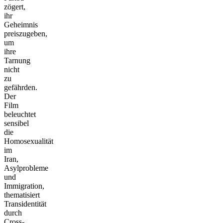
zögert,
ihr
Geheimnis
preiszugeben,
um
ihre
Tarnung
nicht
zu
gefährden.
Der
Film
beleuchtet
sensibel
die
Homosexualität
im
Iran,
Asylprobleme
und
Immigration,
thematisiert
Transidentität
durch
Cross-